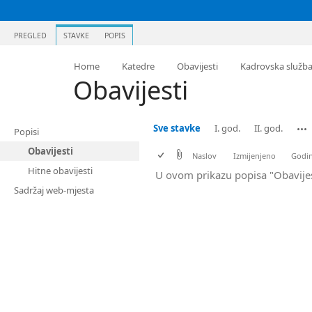
PREGLED
STAVKE
POPIS
Home
Katedre
Obavijesti
Kadrovska služb
Obavijesti
Sve stavke
I. god.
II. god.
Popisi
Obavijesti
Naslov
Izmijenjeno
Godin
Hitne obavijesti
U ovom prikazu popisa "Obavijes
Sadržaj web-mjesta