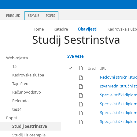
PREGLED
STAVKE
POPIS
Home
Katedre
Obavijesti
Kadrovska služ
Studij Sestrinstva
Sve veze
Web-mjesta
15
Uredi
URL
Kadrovska služba
Redovni stručni stu
Tajništvo
Izvanredni stručni 
Računovodstvo
Specijalistički dip
Referada
Specijalistički dipl
test4
Specijalistički dipl
Popisi
Specijalistički dipl
Studij Sestrinstva
Studij Fizioterapije