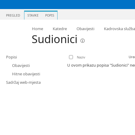
PREGLED
STAVKE
POPIS
Home
Katedre
Obavijesti
Kadrovska služb
Sudionici
Popisi
Ure
Naziv
U ovom prikazu popisa "Sudionici" nem
Obavijesti
Hitne obavijesti
Sadržaj web-mjesta