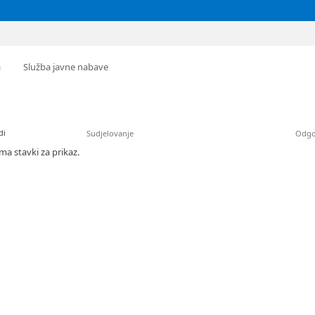
a
Služba javne nabave
di
Sudjelovanje
Odgo
a stavki za prikaz.