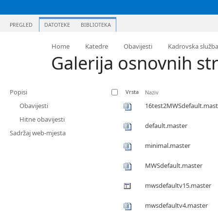
PREGLED
DATOTEKE
BIBLIOTEKA
Home
Katedre
Obavijesti
Kadrovska služb
Galerija osnovnih st
Popisi
Vrsta
Naziv
Obavijesti
16test2MWSdefault.mast
Hitne obavijesti
default.master
Sadržaj web-mjesta
minimal.master
MWSdefault.master
mwsdefaultv15.master
mwsdefaultv4.master