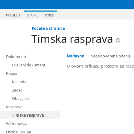
PREGLED
STAVKE
POPIS
Početna stranica
Timska rasprava
Nedavno
Neodgovorena pitanja
Dokumenti
Dijeljeni dokumenti
U ovom prikazu prostora za rasp
Popisi
Kalendar
Zadaci
Obavijesti
Rasprave
Timska rasprava
Web-mjesta
Osobe i grupe