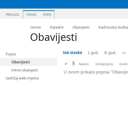
PREGLED
STAVKE
POPIS
Home
Katedre
Obavijesti
Kadrovska služb
Obavijesti
Sve stavke
I. god.
II. god.
Popisi
Obavijesti
Naslov
Izmijenjeno
Godin
Hitne obavijesti
U ovom prikazu popisa "Obavijes
Sadržaj web-mjesta