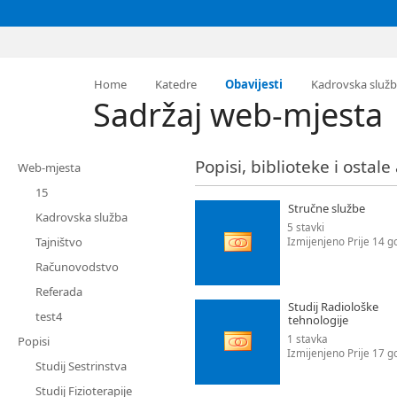
Home
Katedre
Obavijesti
Kadrovska služ
Sadržaj web-mjesta
Popisi, biblioteke i ostale
Web-mjesta
15
Stručne službe
Kadrovska služba
5 stavki
Tajništvo
Izmijenjeno Prije 14 g
Računovodstvo
Referada
Studij Radiološke
test4
tehnologije
1 stavka
Popisi
Izmijenjeno Prije 17 g
Studij Sestrinstva
Studij Fizioterapije