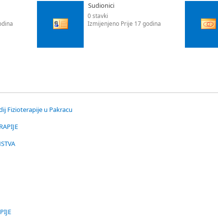
Sudionici
0 stavki
odina
Izmijenjeno Prije 17 godina
dij Fizioterapije u Pakracu
ERAPIJE
INSTVA
PIJE