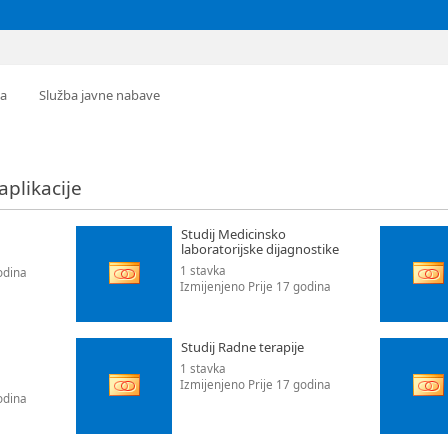
ba
Služba javne nabave
 aplikacije
Studij Medicinsko
laboratorijske dijagnostike
1 stavka
odina
Izmijenjeno Prije 17 godina
Studij Radne terapije
1 stavka
Izmijenjeno Prije 17 godina
odina