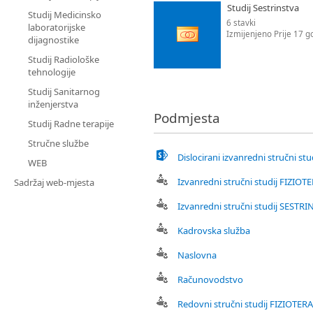
Studij Sestrinstva
Studij Medicinsko
6 stavki
laboratorijske
Izmijenjeno Prije 17 g
dijagnostike
Studij Radiološke
tehnologije
Studij Sanitarnog
inženjerstva
Podmjesta
Studij Radne terapije
Stručne službe
Dislocirani izvanredni stručni stu
WEB
Izvanredni stručni studij FIZIOT
Sadržaj web-mjesta
Izvanredni stručni studij SESTR
Kadrovska služba
Naslovna
Računovodstvo
Redovni stručni studij FIZIOTERA