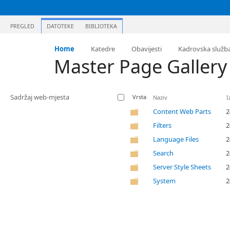
PREGLED
DATOTEKE
BIBLIOTEKA
Home
Katedre
Obavijesti
Kadrovska služb
Master Page Gallery
Sadržaj web-mjesta
Vrsta
Naziv
I
Content Web Parts
2
Filters
2
Language Files
2
Search
2
Server Style Sheets
2
System
2